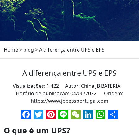
Home
>
blog
>
A diferença entre UPS e EPS
A diferença entre UPS e EPS
Visualizações: 1,422 Autor: China JB BATERIA
Horário de publicação: 04/06/2022 Origem:
https://www.jbbessportugal.com
Facebook
Twitter
Pinterest
Line
WeChat
LinkedIn
Whats
Part
O que é um UPS?