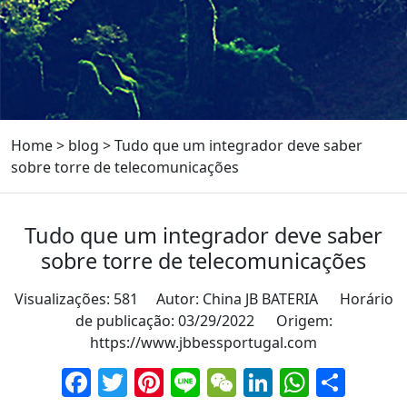
Home
>
blog
>
Tudo que um integrador deve saber
sobre torre de telecomunicações
Tudo que um integrador deve saber
sobre torre de telecomunicações
Visualizações: 581 Autor: China JB BATERIA Horário
de publicação: 03/29/2022 Origem:
https://www.jbbessportugal.com
Facebook
Twitter
Pinterest
Line
WeChat
LinkedIn
Whats
Part