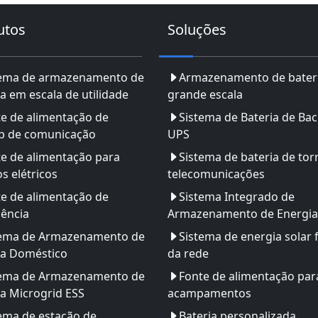
utos
Soluções
tema de armazenamento de
Armazenamento de bater
a em escala de utilidade
grande escala
e de alimentação de
Sistema de Bateria de Ba
p de comunicação
UPS
e de alimentação para
Sistema de bateria de tor
os elétricos
telecomunicações
e de alimentação de
Sistema Integrado de
ência
Armazenamento de Energia
tema de Armazenamento de
Sistema de energia solar 
ia Doméstico
da rede
tema de Armazenamento de
Fonte de alimentação par
a Microgrid ESS
acampamentos
ema de estação de
Bateria personalizada