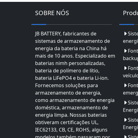
SOBRE NÓS
Prod
JB BATTERY, fabricantes de
Sis
sistemas de armazenamento de
energi
energia da bateria na China há
Font
mais de 10 anos. Especializado em
backu
baterias nimh personalizadas,
Font
bateria de polímero de lítio,
veícul
bateria LiFePO4 e bateria Li-ion.
Fornecemos soluções para
Font
armazenamento de energia,
emerg
como armazenamento de energia
Sis
doméstica, armazenamento de
Energ
energia limpa. Nossas baterias
Sis
obtiveram certificações UL,
Energi
IEC62133, CB, CE, ROHS, alguns
modelos também passaram por
Sist