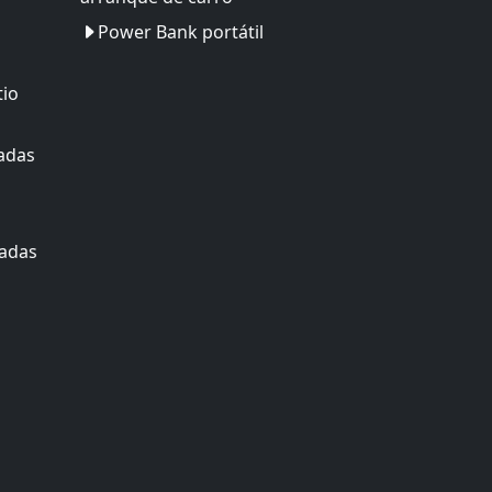
Power Bank portátil
tio
adas
zadas