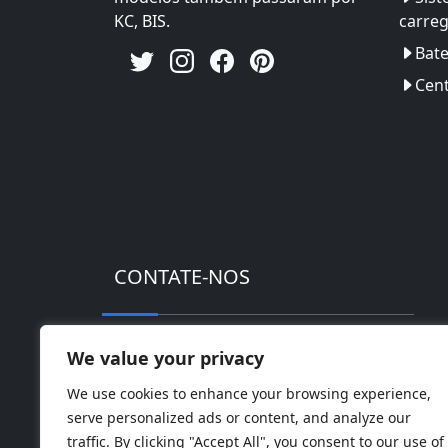
KC, BIS.
carre
Bate
Cent
CONTATE-NOS
Endereço: Parque Industrial de alta tec
We value your privacy
Telefone: 0086-18169936698
We use cookies to enhance your browsing experience,
serve personalized ads or content, and analyze our
Email:
info@jbbatterychina.com
traffic. By clicking "Accept All", you consent to our use of