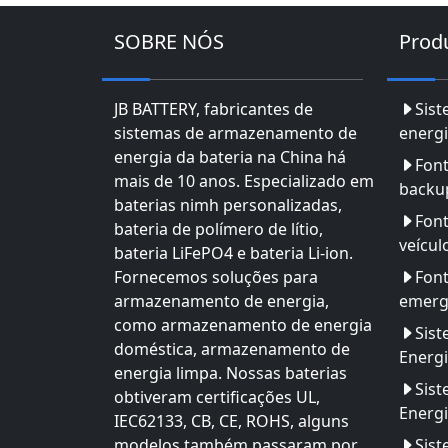
SOBRE NÓS
Prod
JB BATTERY, fabricantes de
Sis
sistemas de armazenamento de
energi
energia da bateria na China há
Font
mais de 10 anos. Especializado em
backu
baterias nimh personalizadas,
Font
bateria de polímero de lítio,
veícul
bateria LiFePO4 e bateria Li-ion.
Fornecemos soluções para
Font
armazenamento de energia,
emerg
como armazenamento de energia
Sis
doméstica, armazenamento de
Energ
energia limpa. Nossas baterias
Sis
obtiveram certificações UL,
Energi
IEC62133, CB, CE, ROHS, alguns
modelos também passaram por
Sist