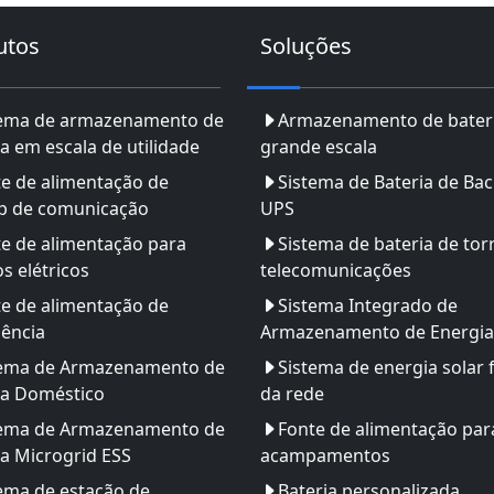
utos
Soluções
tema de armazenamento de
Armazenamento de bater
a em escala de utilidade
grande escala
e de alimentação de
Sistema de Bateria de Ba
p de comunicação
UPS
e de alimentação para
Sistema de bateria de tor
os elétricos
telecomunicações
e de alimentação de
Sistema Integrado de
ência
Armazenamento de Energia
tema de Armazenamento de
Sistema de energia solar 
ia Doméstico
da rede
tema de Armazenamento de
Fonte de alimentação par
a Microgrid ESS
acampamentos
ema de estação de
Bateria personalizada