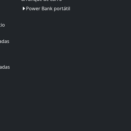
Power Bank portátil
tio
adas
zadas