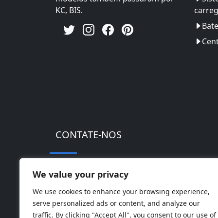
KC, BIS.
carre
Bate
Cent
CONTATE-NOS
Endereço: Parque Industrial de alta tec
We value your privacy
Telefone: 0086-18169936698
We use cookies to enhance your browsing experience,
serve personalized ads or content, and analyze our
Email:
info@jbbatterychina.com
traffic. By clicking "Accept All", you consent to our use of