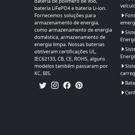
bateria de polímero de lítio,
veícul
bateria LiFePO4 e bateria Li-ion.
Fornecemos soluções para
Font
armazenamento de energia,
emerg
como armazenamento de energia
Sis
doméstica, armazenamento de
Energ
energia limpa. Nossas baterias
Sis
obtiveram certificações UL,
Energi
IEC62133, CB, CE, ROHS, alguns
modelos também passaram por
Sist
KC, BIS.
carre
Bate
Cent