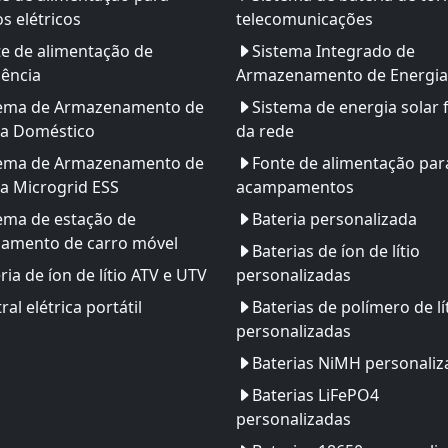
os elétricos
telecomunicações
e de alimentação de
Sistema Integrado de
ência
Armazenamento de Energia
tema de Armazenamento de
Sistema de energia solar 
ia Doméstico
da rede
tema de Armazenamento de
Fonte de alimentação par
a Microgrid ESS
acampamentos
ema de estação de
Bateria personalizada
gamento de carro móvel
Baterias de íon de lítio
ria de íon de lítio ATV e UTV
personalizadas
ral elétrica portátil
Baterias de polímero de lí
personalizadas
Baterias NiMH personaliz
Baterias LiFePO4
personalizadas