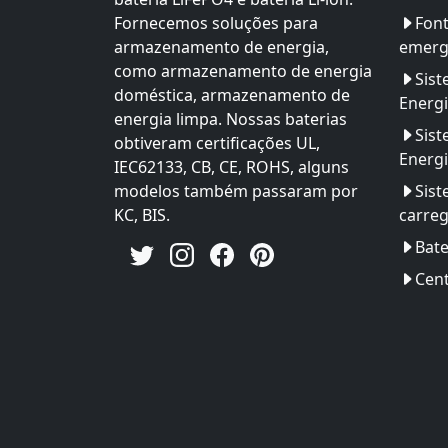
Fornecemos soluções para
Font
armazenamento de energia,
emerg
como armazenamento de energia
Sis
doméstica, armazenamento de
Energ
energia limpa. Nossas baterias
Sis
obtiveram certificações UL,
Energi
IEC62133, CB, CE, ROHS, alguns
modelos também passaram por
Sist
KC, BIS.
carre
Bate
Cent