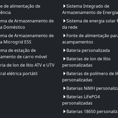
e de alimentação de
Sistema Integrado de
ência
Armazenamento de Energia
tema de Armazenamento de
Sistema de energia solar 
ia Doméstico
da rede
tema de Armazenamento de
Fonte de alimentação par
a Microgrid ESS
acampamentos
ema de estação de
Bateria personalizada
gamento de carro móvel
Baterias de íon de lítio
ria de íon de lítio ATV e UTV
personalizadas
ral elétrica portátil
Baterias de polímero de lí
personalizadas
Baterias NiMH personaliz
Baterias LiFePO4
personalizadas
Baterias 18650 personali