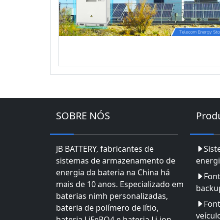
SOBRE NÓS
Prod
JB BATTERY, fabricantes de
Sis
sistemas de armazenamento de
energi
energia da bateria na China há
Font
mais de 10 anos. Especializado em
backu
baterias nimh personalizadas,
Font
bateria de polímero de lítio,
veícul
bateria LiFePO4 e bateria Li-ion.