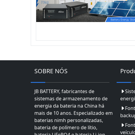
SOBRE NÓS
Prod
JB BATTERY, fabricantes de
Sis
sistemas de armazenamento de
energi
energia da bateria na China há
Font
mais de 10 anos. Especializado em
backu
baterias nimh personalizadas,
Font
bateria de polímero de lítio,
veícul
bateria LiFePO4 e bateria Li-ion.