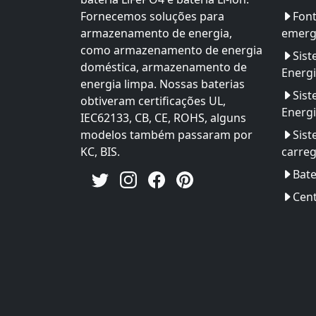
Fornecemos soluções para
Font
armazenamento de energia,
emerg
como armazenamento de energia
Sis
doméstica, armazenamento de
Energ
energia limpa. Nossas baterias
Sis
obtiveram certificações UL,
Energi
IEC62133, CB, CE, ROHS, alguns
modelos também passaram por
Sist
KC, BIS.
carre
Bate
Cent