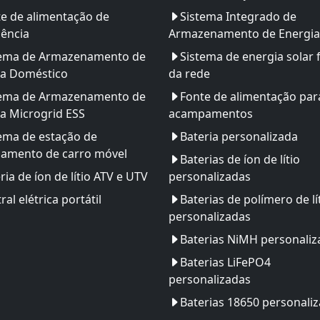
e de alimentação de
Sistema Integrado de
ência
Armazenamento de Energia
tema de Armazenamento de
Sistema de energia solar 
ia Doméstico
da rede
tema de Armazenamento de
Fonte de alimentação par
a Microgrid ESS
acampamentos
ema de estação de
Bateria personalizada
gamento de carro móvel
Baterias de íon de lítio
ria de íon de lítio ATV e UTV
personalizadas
ral elétrica portátil
Baterias de polímero de lí
personalizadas
Baterias NiMH personaliz
Baterias LiFePO4
personalizadas
Baterias 18650 personali