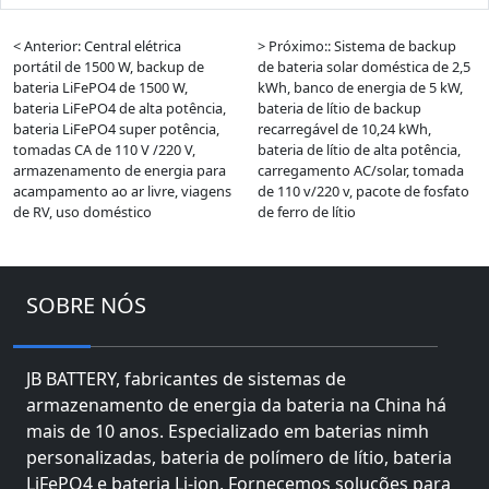
< Anterior: Central elétrica
> Próximo:: Sistema de backup
portátil de 1500 W, backup de
de bateria solar doméstica de 2,5
bateria LiFePO4 de 1500 W,
kWh, banco de energia de 5 kW,
bateria LiFePO4 de alta potência,
bateria de lítio de backup
bateria LiFePO4 super potência,
recarregável de 10,24 kWh,
tomadas CA de 110 V /220 V,
bateria de lítio de alta potência,
armazenamento de energia para
carregamento AC/solar, tomada
acampamento ao ar livre, viagens
de 110 v/220 v, pacote de fosfato
de RV, uso doméstico
de ferro de lítio
SOBRE NÓS
JB BATTERY, fabricantes de sistemas de
armazenamento de energia da bateria na China há
mais de 10 anos. Especializado em baterias nimh
personalizadas, bateria de polímero de lítio, bateria
LiFePO4 e bateria Li-ion. Fornecemos soluções para