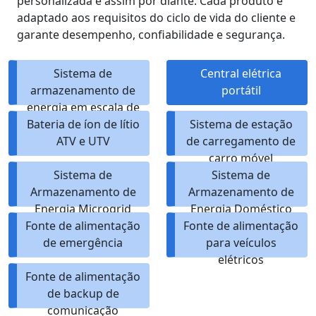
personalizada e assim por diante. Cada produto é
adaptado aos requisitos do ciclo de vida do cliente e
garante desempenho, confiabilidade e segurança.
Sistema de
Central elétrica
armazenamento de
portátil
energia em escala de
Bateria de íon de lítio
utilidade
Sistema de estação
ATV e UTV
de carregamento de
carro móvel
Sistema de
Sistema de
Armazenamento de
Armazenamento de
Energia Microgrid
Energia Doméstico
Fonte de alimentação
ESS
Fonte de alimentação
de emergência
para veículos
elétricos
Fonte de alimentação
de backup de
comunicação