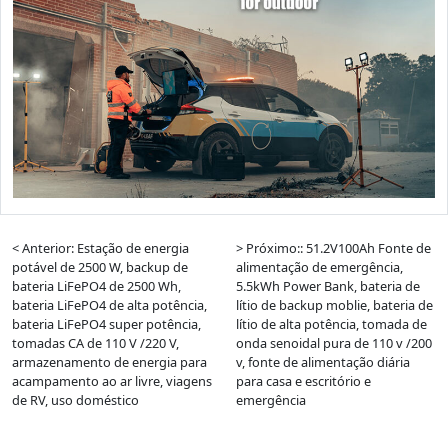
< Anterior: Estação de energia
> Próximo:: 51.2V100Ah Fonte de
potável de 2500 W, backup de
alimentação de emergência,
bateria LiFePO4 de 2500 Wh,
5.5kWh Power Bank, bateria de
bateria LiFePO4 de alta potência,
lítio de backup moblie, bateria de
bateria LiFePO4 super potência,
lítio de alta potência, tomada de
tomadas CA de 110 V /220 V,
onda senoidal pura de 110 v /200
armazenamento de energia para
v, fonte de alimentação diária
acampamento ao ar livre, viagens
para casa e escritório e
de RV, uso doméstico
emergência