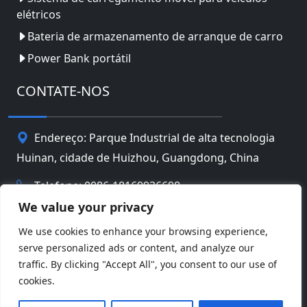
elétricos
Bateria de armazenamento de arranque de carro
Power Bank portátil
CONTATE-NOS
Endereço: Parque Industrial de alta tecnologia
Huinan, cidade de Huizhou, Guangdong, China
Telefone: 0086-18169936698
We value your privacy
Email:
info@jbbatterychina.com
We use cookies to enhance your browsing experience,
serve personalized ads or content, and analyze our
Política de Privacidade
traffic. By clicking "Accept All", you consent to our use of
cookies.
© direito autoral 2026 Huizhou JB Battery
Facebook
Twitter
Pinterest
Line
WeChat