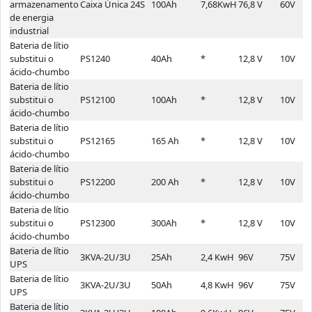
armazenamento
Caixa Única 24S
100Ah
7,68KwH
76,8 V
60V
de energia
industrial
Bateria de lítio
substitui o
PS1240
40Ah
*
12,8 V
10V
ácido-chumbo
Bateria de lítio
substitui o
PS12100
100Ah
*
12,8 V
10V
ácido-chumbo
Bateria de lítio
substitui o
PS12165
165 Ah
*
12,8 V
10V
ácido-chumbo
Bateria de lítio
substitui o
PS12200
200 Ah
*
12,8 V
10V
ácido-chumbo
Bateria de lítio
substitui o
PS12300
300Ah
*
12,8 V
10V
ácido-chumbo
Bateria de lítio
3KVA-2U/3U
25Ah
2,4 KwH
96V
75V
UPS
Bateria de lítio
3KVA-2U/3U
50Ah
4,8 KwH
96V
75V
UPS
Bateria de lítio