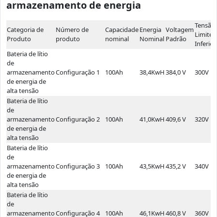
armazenamento de energia
Tensão
Categoria de
Número de
Capacidade
Energia
Voltagem
Limite
Produto
produto
nominal
Nominal
Padrão
Inferior
Bateria de lítio
de
armazenamento
Configuração 1
100Ah
38,4KwH
384,0 V
300V
de energia de
alta tensão
Bateria de lítio
de
armazenamento
Configuração 2
100Ah
41,0KwH
409,6 V
320V
de energia de
alta tensão
Bateria de lítio
de
armazenamento
Configuração 3
100Ah
43,5KwH
435,2 V
340V
de energia de
alta tensão
Bateria de lítio
de
armazenamento
Configuração 4
100Ah
46,1KwH
460,8 V
360V