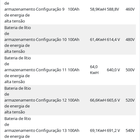
de
armazenamento
Configuração 9
100Ah
58,9KwH
588,8V
460V
de energia de
alta tensão
Bateria de lítio
de
armazenamento
Configuração 10
100Ah
61,4KwH
614,4 V
480V
de energia de
alta tensão
Bateria de lítio
de
64,0
armazenamento
Configuração 11
100Ah
640,0 V
500V
KwH
de energia de
alta tensão
Bateria de lítio
de
armazenamento
Configuração 12
100Ah
66,6KwH
665,6 V
520V
de energia de
alta tensão
Bateria de lítio
de
armazenamento
Configuração 13
100Ah
69,1KwH
691,2 V
540V
de energia de