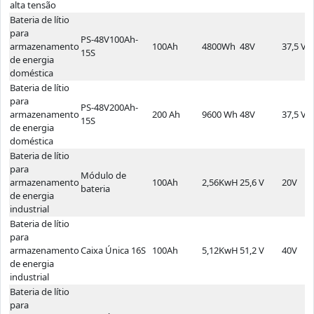
alta tensão
Bateria de lítio
para
PS-48V100Ah-
armazenamento
100Ah
4800Wh
48V
37,5 V
15S
de energia
doméstica
Bateria de lítio
para
PS-48V200Ah-
armazenamento
200 Ah
9600 Wh
48V
37,5 V
15S
de energia
doméstica
Bateria de lítio
para
Módulo de
armazenamento
100Ah
2,56KwH
25,6 V
20V
bateria
de energia
industrial
Bateria de lítio
para
armazenamento
Caixa Única 16S
100Ah
5,12KwH
51,2 V
40V
de energia
industrial
Bateria de lítio
para