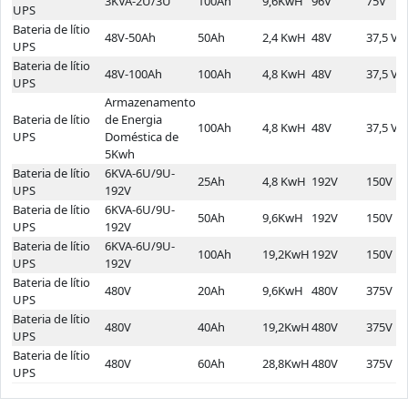
3KVA-2U/3U
100Ah
9,6KwH
96V
75V
UPS
Bateria de lítio
48V-50Ah
50Ah
2,4 KwH
48V
37,5 V
UPS
Bateria de lítio
48V-100Ah
100Ah
4,8 KwH
48V
37,5 V
UPS
Armazenamento
Bateria de lítio
de Energia
100Ah
4,8 KwH
48V
37,5 V
UPS
Doméstica de
5Kwh
Bateria de lítio
6KVA-6U/9U-
25Ah
4,8 KwH
192V
150V
UPS
192V
Bateria de lítio
6KVA-6U/9U-
50Ah
9,6KwH
192V
150V
UPS
192V
Bateria de lítio
6KVA-6U/9U-
100Ah
19,2KwH
192V
150V
UPS
192V
Bateria de lítio
480V
20Ah
9,6KwH
480V
375V
UPS
Bateria de lítio
480V
40Ah
19,2KwH
480V
375V
UPS
Bateria de lítio
480V
60Ah
28,8KwH
480V
375V
UPS