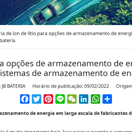
ria de íon de lítio para opções de armazenamento de energi
bateria
para opções de armazenamento de e
 sistemas de armazenamento de ene
na JB BATERIA Horário de publicação: 09/02/2022 Orige
Facebook
Twitter
Pinterest
Line
WeChat
LinkedIn
Whats
Part
rmazenamento de energia em larga escala de fabricantes
la é muito importante hoje. Isso porque permite o armaz