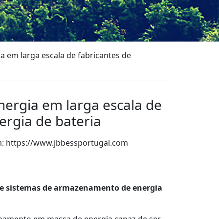
a em larga escala de fabricantes de
nergia em larga escala de
rgia de bateria
m:
https://www.jbbessportugal.com
App
ilhar
 de sistemas de armazenamento de energia
enamento em massa de energia capaz de ser