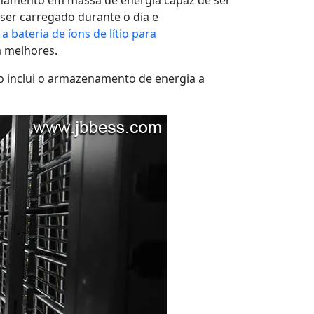
ser carregado durante o dia e
,
a bateria de íons de lítio para
a melhores.
o inclui o armazenamento de energia a