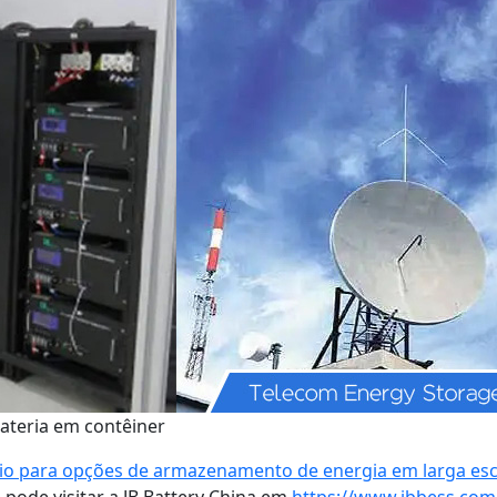
ateria em contêiner
lítio para opções de armazenamento de energia em larga esc
pode visitar a JB Battery China em
https://www.jbbess.com/