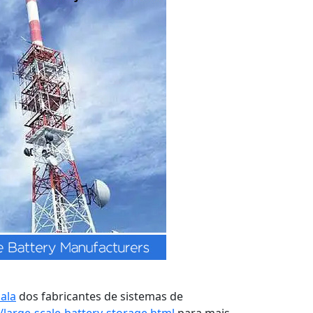
ala
dos fabricantes de sistemas de
large-scale-battery-storage.html
para mais